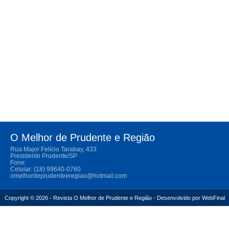
O Melhor de Prudente e Região
Rua Major Felício Tarabay, 433
Presidente Prudente/SP
Fone:
Celular: (18) 99640-0760
omelhordeprudenteeregiao@hotmail.com
Copyright © 2026 - Revista O Melhor de Prudente e Região - Desenvolvido por
WebFinal