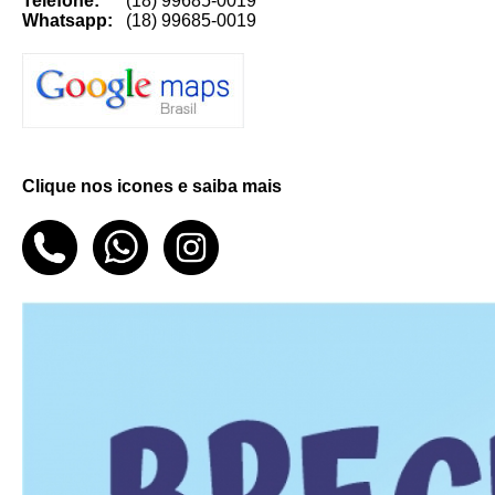
Telefone:
(18) 99685-0019
Whatsapp:
(18) 99685-0019
Clique nos icones e saiba mais