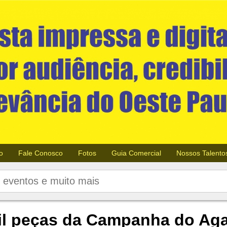
o
Fale Conosco
Fotos
Guia Comercial
Nossos Talento
mil peças da Campanha do Aga