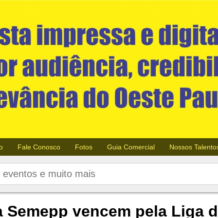
o
Fale Conosco
Fotos
Guia Comercial
Nossos Talento
a Semepp vencem pela Liga d