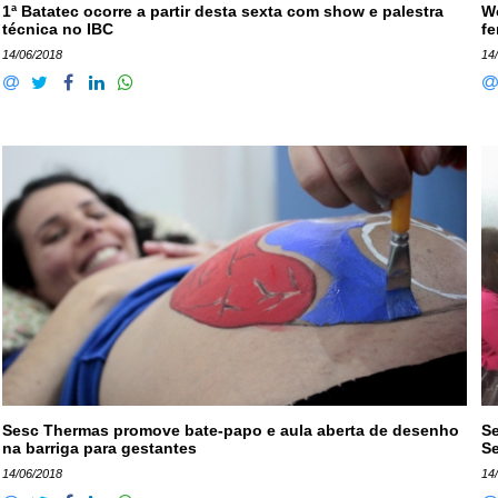
1ª Batatec ocorre a partir desta sexta com show e palestra
Wo
técnica no IBC
fe
14/06/2018
14
Sesc Thermas promove bate-papo e aula aberta de desenho
Se
na barriga para gestantes
Se
14/06/2018
14