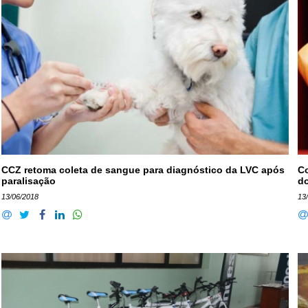
CCZ retoma coleta de sangue para diagnóstico da LVC após
Co
paralisação
do
13/06/2018
13