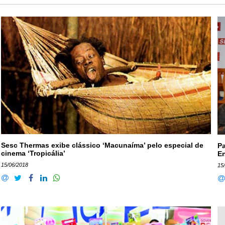
Sesc Thermas exibe clássico ‘Macunaíma’ pelo especial de
Pa
cinema ‘Tropicália’
En
15/06/2018
15