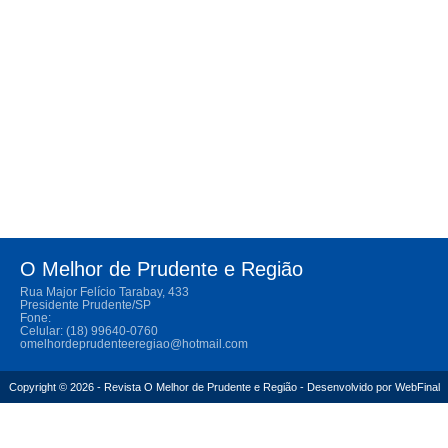
O Melhor de Prudente e Região
Rua Major Felício Tarabay, 433
Presidente Prudente/SP
Fone:
Celular: (18) 99640-0760
omelhordeprudenteeregiao@hotmail.com
Copyright © 2026 - Revista O Melhor de Prudente e Região - Desenvolvido por
WebFinal